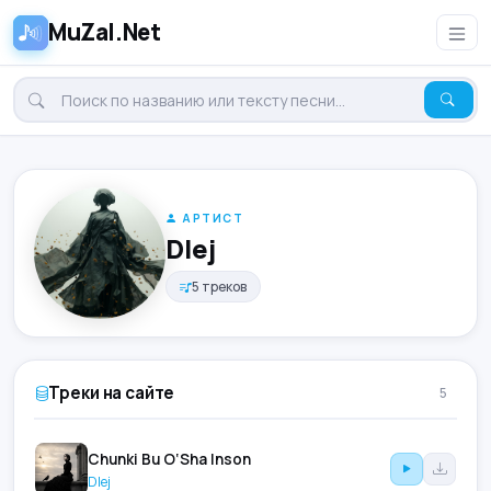
MuZal.Net
АРТИСТ
Dlej
5 треков
Треки на сайте
5
Chunki Bu O‘Sha Inson
Dlej