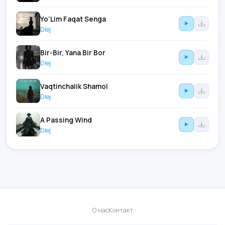
Yo‘Lim Faqat Senga
Dlej
Bir-Bir, Yana Bir Bor
Dlej
Vaqtinchalik Shamol
Dlej
A Passing Wind
Dlej
О нас
Контакт