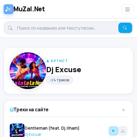
MuZal.Net
АРТИСТ
Dj Excuse
4 треков
Треки на сайте
4
Gentleman (feat. Dj.Ilham)
Dj Excuse