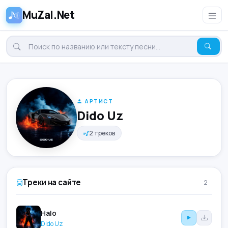
MuZal.Net
АРТИСТ
Dido Uz
2 треков
Треки на сайте
2
Halo
Dido Uz