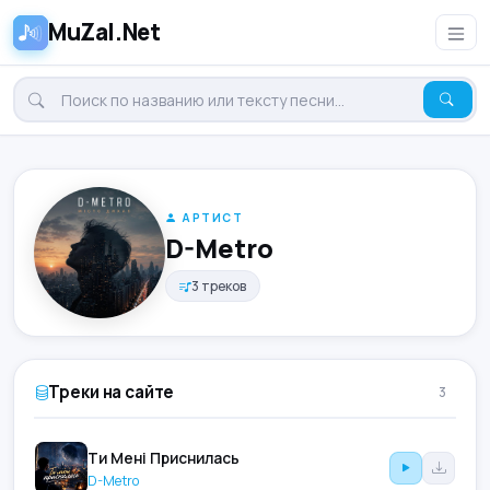
MuZal.Net
АРТИСТ
D-Metro
3 треков
Треки на сайте
3
Ти Мені Приснилась
D-Metro