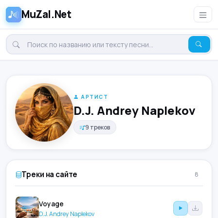
MuZal.Net
АРТИСТ
D.J. Andrey Naplekov
9 треков
Треки на сайте
8
Voyage
D.J. Andrey Naplekov