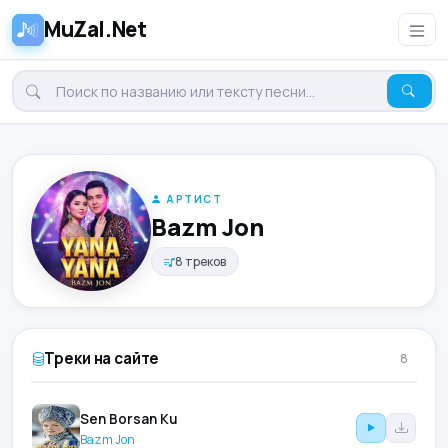
MuZal.Net
АРТИСТ
Bazm Jon
8 треков
Треки на сайте
8
Sen Borsan Ku
Bazm Jon