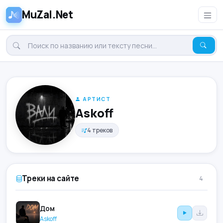
MuZal.Net
АРТИСТ
Askoff
4 треков
Треки на сайте
4
Дом
Askoff