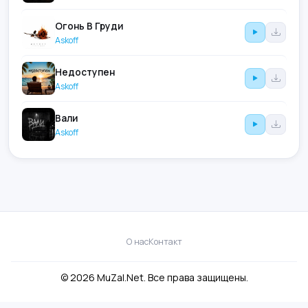
Огонь В Груди
Askoff
Недоступен
Askoff
Вали
Askoff
О нас
Контакт
© 2026 MuZal.Net. Все права защищены.