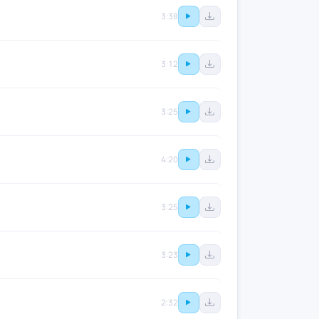
3:38
3:12
3:25
4:20
3:25
3:23
2:32