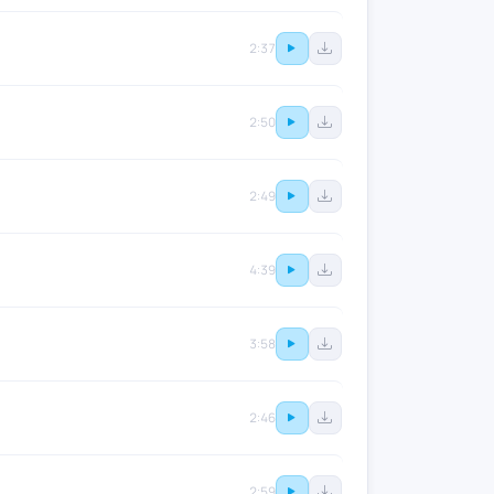
2:37
2:50
2:49
4:39
3:58
2:46
2:59