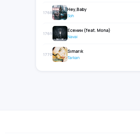
Hey,Baby
1768
Soh
Есенин (feat. Mona)
1769
Navai
Sımarık
1770
Tarkan