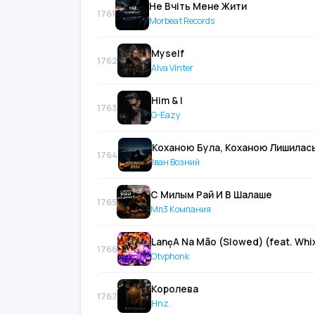
Не Вчіть Мене Жити
1761
Morbeat Records
Myself
1762
Alva Vinter
Him & I
1763
G-Eazy
Коханою Була, Коханою Лишилас
1764
Іван Возний
С Милым Рай И В Шалаше
1765
Мп3 Компания
Lanc̦A Na Mão (Slowed) (feat. Whix
1766
Otvphonk
Королева
1767
Hnz.