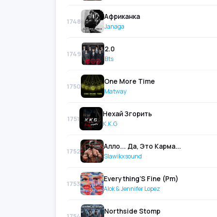
Африканка
1748
Janaga
2.0
1749
Bts
One More Time
1750
Matway
Нехай Згорить
1751
K.K.G
Алло... Да, Это Карма...
1752
Slawikxsound
Everything’S Fine (Pm)
1753
Alok & Jennifer Lopez
Northside Stomp
1754