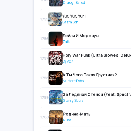
Draugr Balled
Yur, Yur, Yur!
1755
Bazm Jon
Лейли И Меджнун
1756
Zaik
Holy War Funk (Ultra Slowed, Delux
1757
Dj Vz7
А Ты Чего Такая Грустная?
1758
Nurtore Esbol
За Ледяной Стеной (Feat. Spectra
1759
Starry Souls
Родина-Мать
1760
Rusai