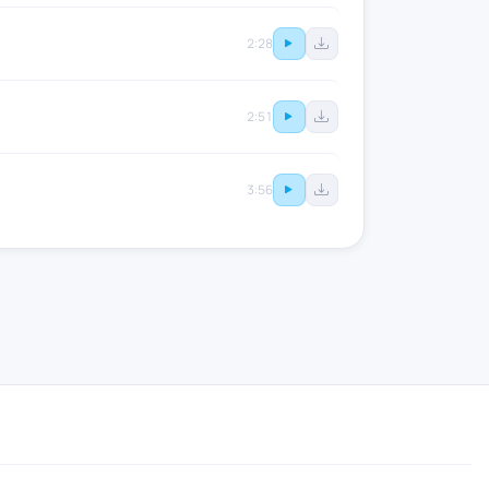
2:28
2:51
3:56