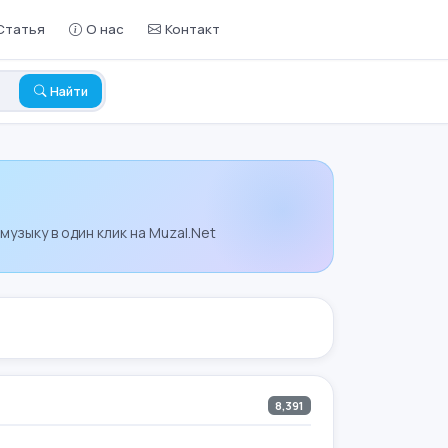
Статья
О нас
Контакт
Найти
узыку в один клик на Muzal.Net
8,391