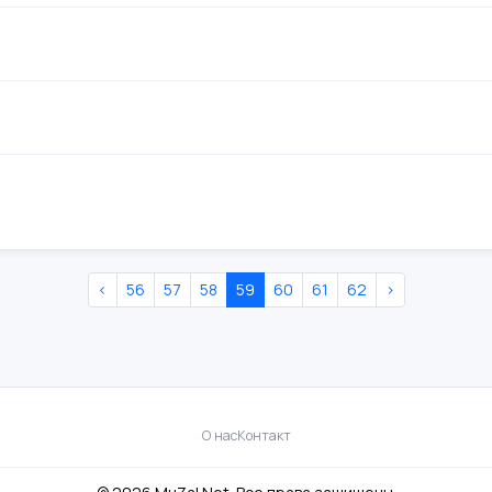
‹
56
57
58
59
60
61
62
›
О нас
Контакт