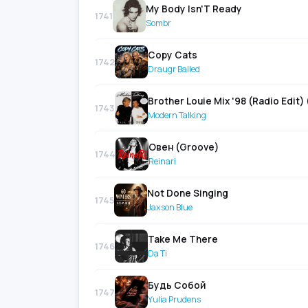
My Body Isn'T Ready
1741
Sombr
Copy Cats
1742
Draugr Balled
Brother Louie Mix '98 (Radio Edit) 
1743
Modern Talking
Овен (Groove)
1744
Reinari
Not Done Singing
1745
Jaxson Blue
Take Me There
1746
Da Ti
Будь Собой
1747
Yulia Prudens