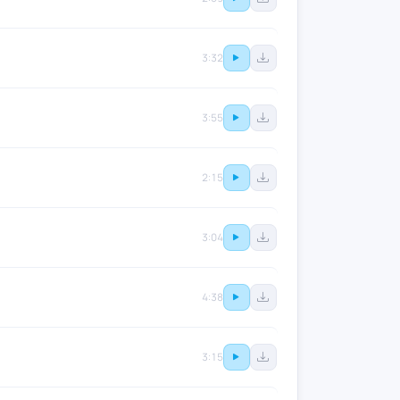
3:32
3:55
2:15
3:04
4:38
3:15