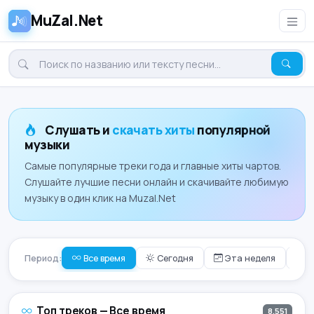
MuZal.Net
Слушать и
скачать хиты
популярной
музыки
Самые популярные треки года и главные хиты чартов.
Слушайте лучшие песни онлайн и скачивайте любимую
музыку в один клик на Muzal.Net
Период:
Все время
Сегодня
Эта неделя
Э
Топ треков — Все время
8,551