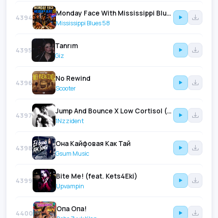
Monday Face With Mississippi Blues 58
4394
Mississippi Blues 58
Tanrım
4395
Giz
No Rewind
4396
Scooter
Jump And Bounce X Low Cortisol (feat. Home4Circus)
4397
1Nzzident
Она Кайфовая Как Тай
4398
Gsum Music
Bite Me! (feat. Kets4Eki)
4399
Upvampin
Опа Опа!
4400