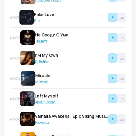
Robo Zvuk Klan
Fake Love
4401
Bts
Не Сходи С Ума
4402
Тимати
I'M My Own
4403
Dj Belite
Miracle
4404
Mrdvox
Left Myself
4405
Velour Doom
Valhalla Awakens | Epic Viking Music | Viking Song | Viking Duet (Feat. Axel Frosten)
4406
Freydisa