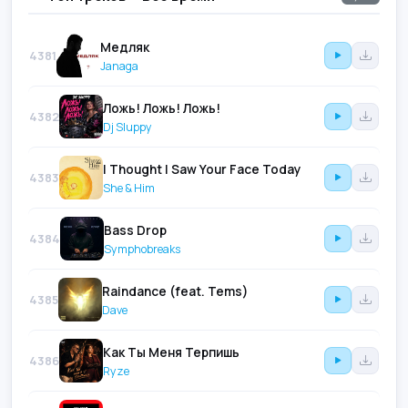
Медляк
4381
Janaga
Ложь! Ложь! Ложь!
4382
Dj Sluppy
I Thought I Saw Your Face Today
4383
She & Him
Bass Drop
4384
Symphobreaks
Raindance (feat. Tems)
4385
Dave
Как Ты Меня Терпишь
4386
Ryze