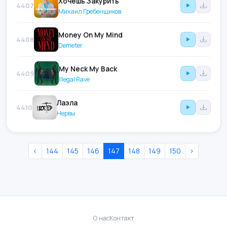
Хочешь Закурить
4407
Михаил Гребенщиков
Money On My Mind
4408
Demeter
My Neck My Back
4409
Illegal Rave
Лаэла
4410
Нервы
‹
144
145
146
147
148
149
150
›
О нас
Контакт