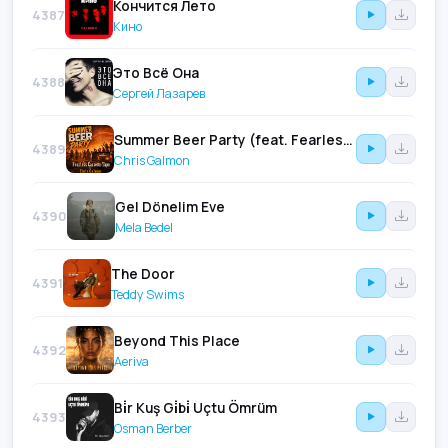
Кончится Лето
4387
Кино
Это Всё Она
4388
Сергей Лазарев
Summer Beer Party (feat. Fearless Cassette Tape)
4389
Chris Galmon
Gel Dönelim Eve
4390
Mela Bedel
The Door
4391
Teddy Swims
Beyond This Place
4392
Aeriva
Bi̇r Kuş Gi̇bi̇ Uçtu Ömrüm
4393
Osman Berber