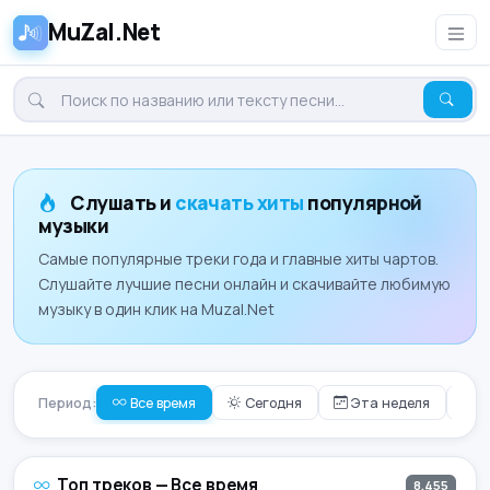
MuZal.Net
Слушать и
скачать хиты
популярной
музыки
Самые популярные треки года и главные хиты чартов.
Слушайте лучшие песни онлайн и скачивайте любимую
музыку в один клик на Muzal.Net
Период:
Все время
Сегодня
Эта неделя
Э
Топ треков — Все время
8,455