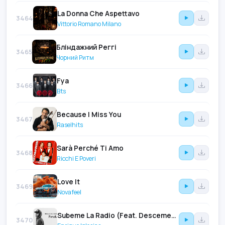
La Donna Che Aspettavo
3464
Vittorio Romano Milano
Бліндажний Реггі
3465
Чорний Ритм
Fya
3466
Bts
Because I Miss You
3467
Raselhits
Sarà Perché Ti Amo
3468
Ricchi E Poveri
Love It
3469
Novafeel
Subeme La Radio (Feat. Descemer Bueno & Zion & Lennox)
3470