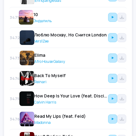
Enrique Iglesias
10
3471
Эндшпиль
Люблю Москву, Но Снится London
3472
Vers1Zee
Elima
3473
Afro House Galaxy
Back To Myself
3474
Reinari
How Deep Is Your Love (feat. Disciples)
3475
Calvin Harris
Read My Lips (feat. Feid)
3476
Madonna