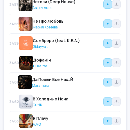
Чегери (Deep House)
3457
Asaley Aras
Не Про Любовь
3458
Мария Козеева
Сомбреро (feat. К.Е.А.)
3459
Gidayyat
Дофамін
3460
Dj Kaifar
Да Пошли Все Нах..Й
3461
Maramara
В Холодные Ночи
3462
Gut1K
Я Плачу
3463
A.V.G