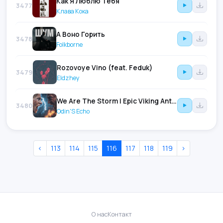
Как Я Люблю Тебя
3477
Клава Кока
А Воно Горить
3478
Folkborne
Rozovoye Vino (feat. Feduk)
3479
Eldzhey
We Are The Storm | Epic Viking Anthem | Norse Warrior Music
3480
Odin'S Echo
‹
113
114
115
116
117
118
119
›
О нас
Контакт