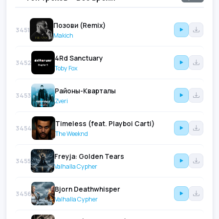
Позови (Remix)
3451
Makich
4Rd Sanctuary
3452
Toby Fox
Районы-Кварталы
3453
Zveri
Timeless (feat. Playboi Carti)
3454
The Weeknd
Freyja: Golden Tears
3455
Valhalla Cypher
Bjorn Deathwhisper
3456
Valhalla Cypher