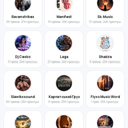
Ravenstrikex
Manifest
Sk.Music
39 треков · 27K прослуш.
15 треков · 25K прослуш.
13 треков · 24K прослуш.
Dj Cesko
Laga
Shakira
3 трека · 24K прослуш.
21 треков · 24K прослуш.
9 треков · 23K прослуш.
Slawikxsound
Карпатський Груз
Flyxo Music Word
50 треков · 23K прослуш.
9 треков · 23K прослуш.
1 трек · 23K прослуш.