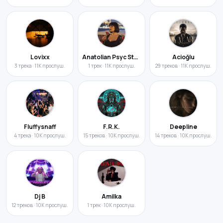
Lovixx
Anatolian Psyc Style
Acioğlu
3 трека · 11K прослуш.
1 трек · 11K прослуш.
29 треков · 11K прослуш.
Fluffysnaff
F.R.K.
Deepline
4 трека · 10K прослуш.
15 треков · 10K прослуш.
14 треков · 10K прослуш.
Dj B
Amilka
12 треков · 10K прослуш.
1 трек · 10K прослуш.