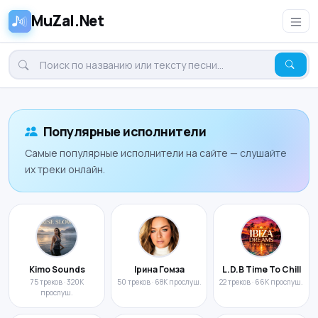
MuZal.Net
Популярные исполнители
Самые популярные исполнители на сайте — слушайте
их треки онлайн.
Kimo Sounds
Ірина Гомза
L.D.B Time To Chill
75 треков · 320K
50 треков · 68K прослуш.
22 треков · 66K прослуш.
прослуш.