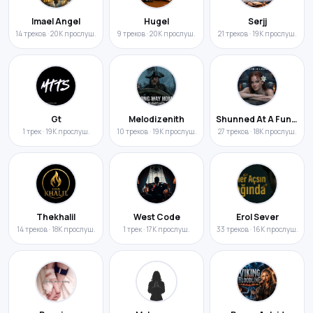
Imael Angel
Hugel
Serjj
14 треков · 20K прослуш.
9 треков · 20K прослуш.
21 треков · 19K прослуш.
Gt
Melodizenith
Shunned At A Funeral
1 трек · 19K прослуш.
10 треков · 19K прослуш.
27 треков · 18K прослуш.
Thekhalil
West Code
Erol Sever
14 треков · 18K прослуш.
1 трек · 17K прослуш.
33 треков · 16K прослуш.