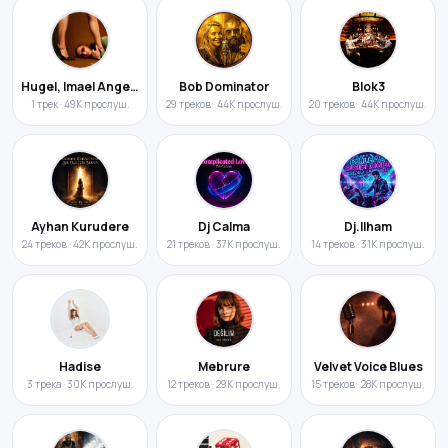
Hugel, Imael Angel, & Ultra Naté
Bob Dominator
Blok3
1 трек · 49K прослуш.
29 треков · 44K прослуш.
20 треков · 44K прослуш.
Ayhan Kurudere
Dj Calma
Dj.Ilham
24 треков · 42K прослуш.
21 треков · 37K прослуш.
14 треков · 31K прослуш.
Hadise
Mebrure
Velvet Voice Blues
3 трека · 30K прослуш.
12 треков · 29K прослуш.
15 треков · 28K прослуш.