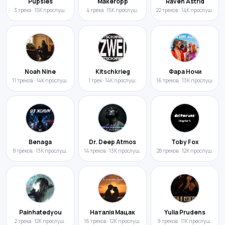
Pupsies
Makeropp
Raven Astrid
3 трека · 15K прослуш.
4 трека · 15K прослуш.
22 треков · 14K прослуш.
Noah Nine
Kitschkrieg
Фара Ночи
11 треков · 14K прослуш.
1 трек · 14K прослуш.
16 треков · 13K прослуш.
Benaga
Dr. Deep Atmos
Toby Fox
8 треков · 13K прослуш.
14 треков · 13K прослуш.
28 треков · 12K прослуш.
Painhatedyou
Наталія Мацак
Yulia Prudens
2 трека · 12K прослуш.
16 треков · 12K прослуш.
9 треков · 11K прослуш.